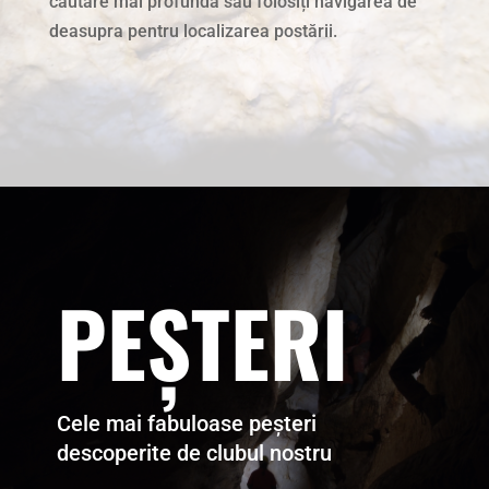
căutare mai profundă sau folosiți navigarea de
deasupra pentru localizarea postării.
PEȘTERI
Cele mai fabuloase peșteri
descoperite de clubul nostru